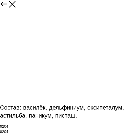
Состав: василёк, дельфиниум, оксипеталум,
астильба, паникум, писташ.
0204
0204