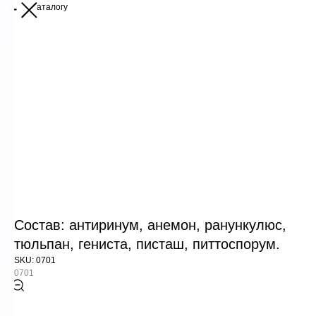
Назад к каталогу
Состав: антиринум, анемон, ранункулюс,
тюльпан, гениста, писташ, питтоспорум.
SKU:
0701
0701